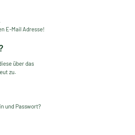
.
en E-Mail Adresse!
?
diese über das
eut zu.
gin und Passwort?