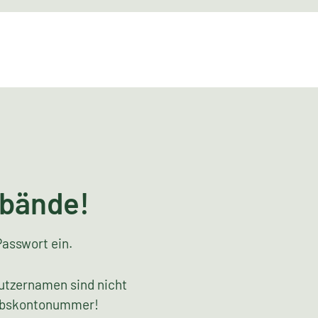
rbände!
Passwort ein.
utzernamen sind nicht
riebskontonummer!