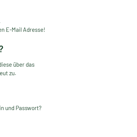
.
en E-Mail Adresse!
?
diese über das
eut zu.
gin und Passwort?