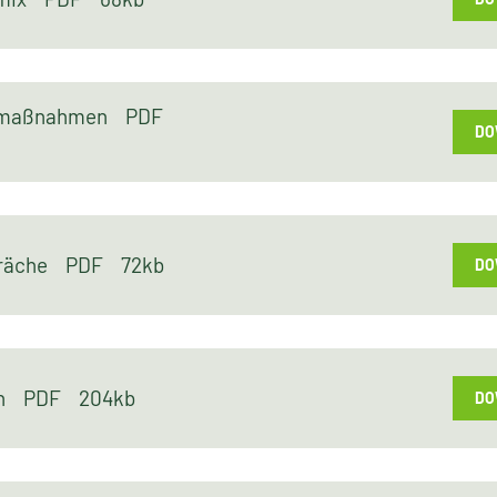
ngmaßnahmen
PDF
DO
präche
PDF
72kb
DO
en
PDF
204kb
DO