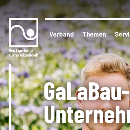
Verband
Themen
Serv
GaLaBau-
Unterneh