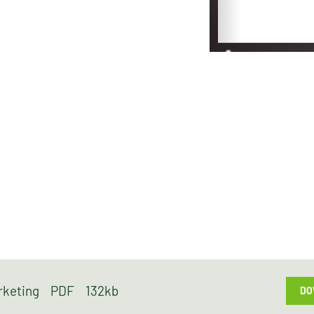
arketing
PDF
132kb
DO