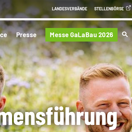
LANDESVERBÄNDE
STELLENBÖRSE
ice
Presse
Messe GaLaBau 2026
mensführung