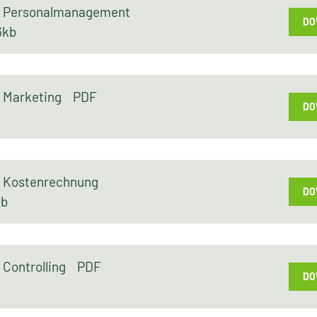
fo Personalmanagement
DO
6kb
fo Marketing
PDF
DO
fo Kostenrechnung
DO
kb
o Controlling
PDF
DO