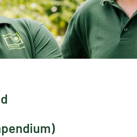
nd
mpendium)