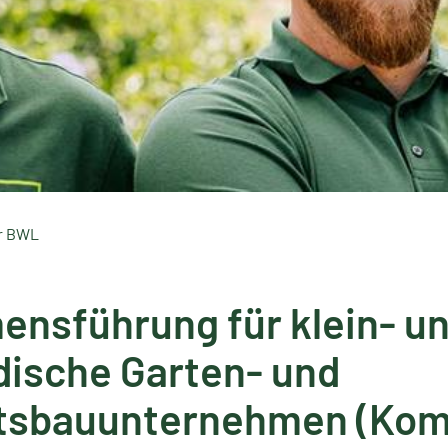
r BWL
nsführung für klein- u
dische Garten- und
tsbauunternehmen (Ko