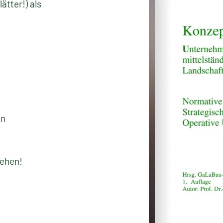
tter!) als
en
sehen!