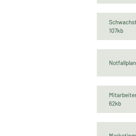
Schwachst
107kb
Notfallpl
Mitarbeit
62kb
Marketin