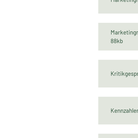
Marketi
88kb
Kritikges
Kennzahl