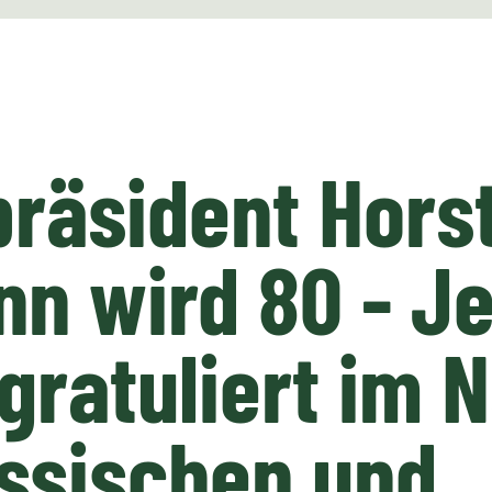
räsident Hors
nn wird 80 - J
gratuliert im
ssischen und