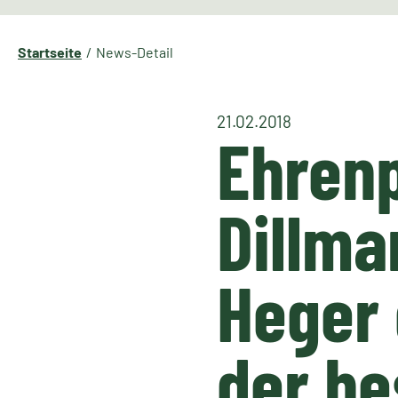
Startseite
News-Detail
21.02.2018
Ehrenp
Dillma
Heger 
der he