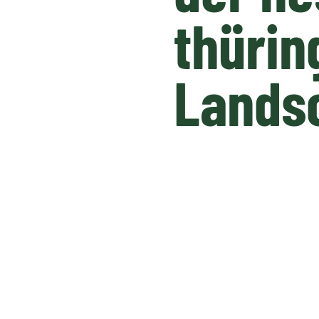
thürin
Lands