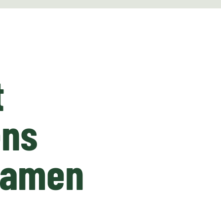
t
ens
 Namen