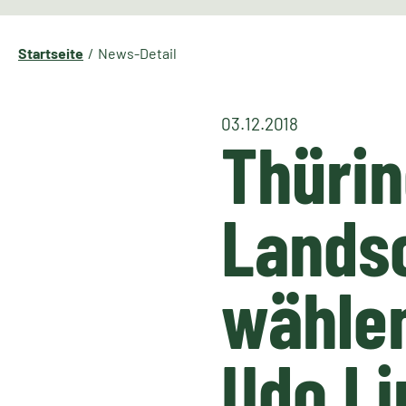
Startseite
News-Detail
03.12.2018
Thürin
Lands
wählen
Udo L