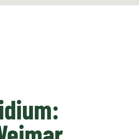
idium:
Weimar