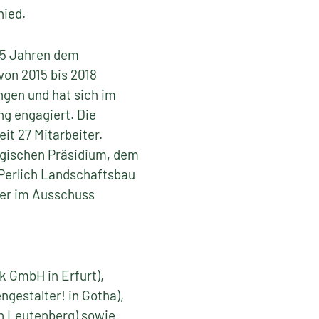
hied.
5 Jahren dem
on 2015 bis 2018
ngen und hat sich im
g engagiert. Die
t 27 Mitarbeiter.
ingischen Präsidium, dem
r Perlich Landschaftsbau
ner im Ausschuss
k GmbH in Erfurt),
ngestalter! in Gotha),
n Leutenberg) sowie