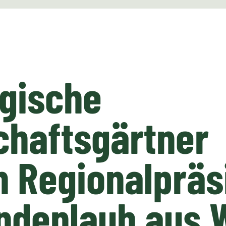
gische
chaftsgärtner
 Regionalpräs
indenlaub aus 