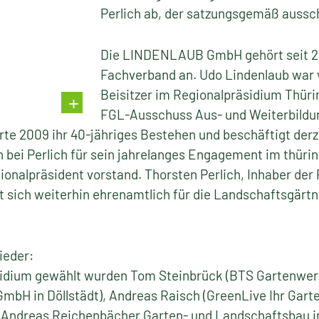
Perlich ab, der satzungsgemäß aussc
Die LINDENLAUB GmbH gehört seit 2
Fachverband an. Udo Lindenlaub war v
Beisitzer im Regionalpräsidium Thüri
FGL-Ausschuss Aus- und Weiterbildun
 2009 ihr 40-jähriges Bestehen und beschäftigt derzei
 bei Perlich für sein jahrelanges Engagement im thür
gionalpräsident vorstand. Thorsten Perlich, Inhaber de
t sich weiterhin ehrenamtlich für die Landschaftsgärt
ieder:
äsidium gewählt wurden Tom Steinbrück (BTS Gartenwer
mbH in Döllstädt), Andreas Raisch (GreenLive Ihr Garte
Andreas Reichenbächer Garten- und Landschaftsbau i