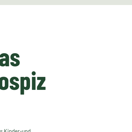
das
ospiz
s Kinder-und