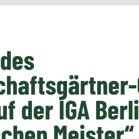
 des
chaftsgärtner
uf der IGA Berl
chen Meister“