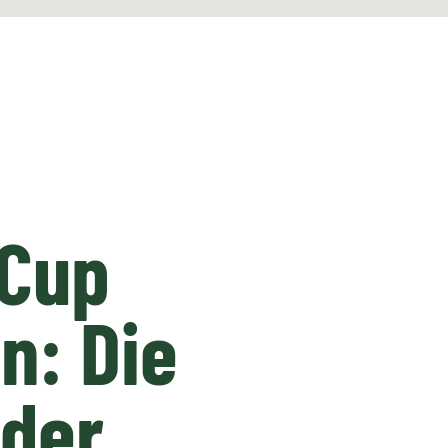
-Cup
in: Die
 der