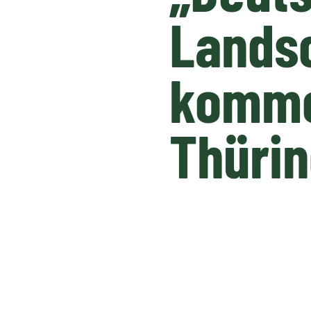
Lands
komme
Thürin