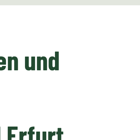
en und
 Erfurt