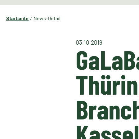
Startseite
News-Detail
03.10.2019
GaLaB
Thürin
Branch
Kassel