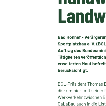
Landwi
Bad Honnef.- Verärgeru
Sportplatzbau e. V. (BG
Auftrag des Bundesminis
Tätigkeiten veröffentlic
erweiterten Maut befrei
berücksichtigt.
BGL-Präsident Thomas Ban
diskriminiert mit seine
Werkverkehr zwischen B
GaLaBau auch in die Li