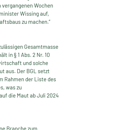
en vergangenen Wochen
minister Wissing auf,
haftsbaus zu machen.“
h zulässigen Gesamtmasse
t in § 1 Abs. 2 Nr. 10
irtschaft und solche
t aus. Der BGL setzt
im Rahmen der Liste des
es, was zu
auf die Maut ab Juli 2024
üne Branche zum