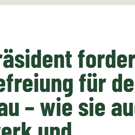
äsident forder
freiung für d
u – wie sie au
erk und