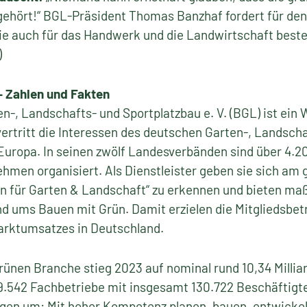
ehört!“ BGL-Präsident Thomas Banzhaf fordert für de
ie auch für das Handwerk und die Landwirtschaft best
)
– Zahlen und Fakten
-, Landschafts- und Sportplatzbau e. V. (BGL) ist ein 
ertritt die Interessen des deutschen Garten-, Landsch
Europa. In seinen zwölf Landesverbänden sind über 4.2
ehmen organisiert. Als Dienstleister geben sie sich am
en für Garten & Landschaft“ zu erkennen und bieten ma
d ums Bauen mit Grün. Damit erzielen die Mitgliedsbetr
rktumsatzes in Deutschland.
ünen Branche stieg 2023 auf nominal rund 10,34 Millia
19.542 Fachbetriebe mit insgesamt 130.722 Beschäftigt
ungen um: Mit hoher Kompetenz planen, bauen, entwickel