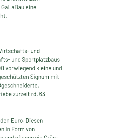
n GaLaBau eine
eht.
Wirtschafts- und
afts- und Sportplatzbaus
00 vorwiegend kleine und
 geschützten Signum mit
ßgeschneiderte,
iebe zurzeit rd. 63
rden Euro. Diesen
en in Form von
n und pflegen sie Grün-