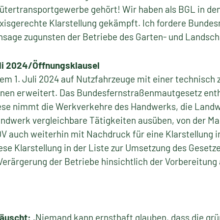
ütertransportgewerbe gehört! Wir haben als BGL in d
xisgerechte Klarstellung gekämpft. Ich fordere Bundes
 Ansage zugunsten der Betriebe des Garten- und Landsc
li 2024/Öffnungsklausel
dem 1. Juli 2024 auf Nutzfahrzeuge mit einer technisc
nnen erweitert. Das Bundesfernstraßenmautgesetz enthäl
iese nimmt die Werkverkehre des Handwerks, die Landw
ndwerk vergleichbare Tätigkeiten ausüben, von der Mau
 auch weiterhin mit Nachdruck für eine Klarstellung 
iese Klarstellung in der Liste zur Umsetzung des Gesetz
erärgerung der Betriebe hinsichtlich der Vorbereitung 
täuscht:
„Niemand kann ernsthaft glauben, dass die gr