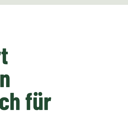
t
en
ch für