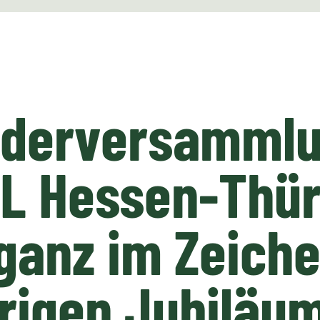
iederversamml
GL Hessen-Thü
ganz im Zeich
rigen Jubiläu