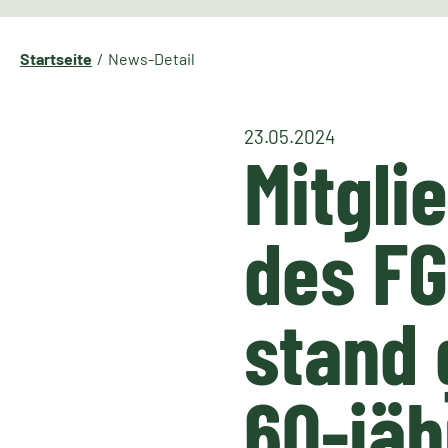
Startseite
News-Detail
23.05.2024
Mitgl
des F
stand 
60-jäh