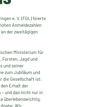
gen e. V. (FGL) feierte
h hohen Anmeldezahlen
 an der zweitägigen
ischen Ministerium für
 Forsten, Jagd und
s und seiner
che zum Jubiläum und
 die Gesellschaft ist:
 den Erhalt der
 und das nicht nur in
ja überlebenswichtig.
Aufgabe. Wir