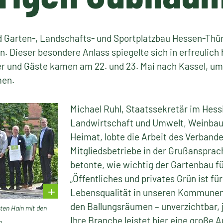
 Garten-, Landschafts- und Sportplatzbau Hessen-Thürin
n. Dieser besondere Anlass spiegelte sich in erfreulic
er und Gäste kamen am 22. und 23. Mai nach Kassel, um
men.
Michael Ruhl, Staatssekretär im Hess
Landwirtschaft und Umwelt, Weinbau,
Heimat, lobte die Arbeit des Verbande
Mitgliedsbetriebe in der Grußanspra
betonte, wie wichtig der Gartenbau für
„Öffentliches und privates Grün ist für
Lebensqualität in unseren Kommunen –
den Ballungsräumen – unverzichtbar, 
sten Hain mit den
Ihre Branche leistet hier eine große 
n