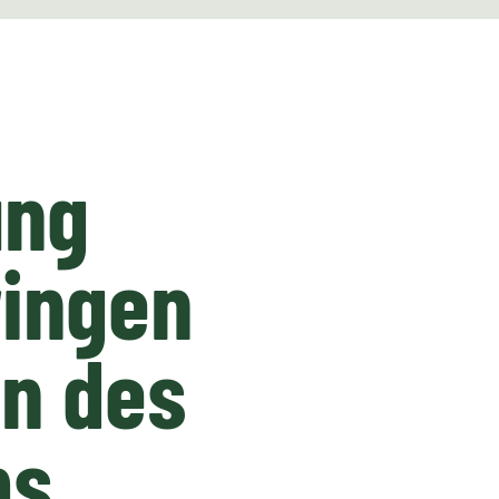
ung
ringen
en des
ms