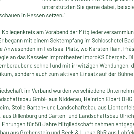
unterstützten Sie gerne dabei, beispi
schauen in Hessen setzen.“
 Kollegenkreis am Vorabend der Mitgliederversammlung
Er begann mit einem Sektempfang im Schlosshotel Bad
e Anwesenden im Festsaal Platz, wo Karsten Hain, Präs
egie an das Kasseler Improtheater ImproKS übergab. Di
mberaubend schnell und mit irrwitzigen Wendungen, di
ikum, sondern auch zum aktiven Einsatz auf der Bühne 
tgliedschaft im Verband wurden verschiedene Unternehm
ndschaftsbau GmbH aus Nidderau, Heinrich Elbert OHG 
im, Stolle Garten- und Landschaftsbau aus Lichtenfels
 aus Dillenburg und Garten- und Landschaftsbau Ulric
ie Ehrungen für 50 Jahre Mitgliedschaft nahmen entge
bau aus Grebenstein und Beck & Lucke GbR aus Lohfel