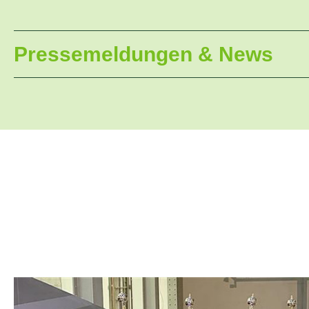
Pressemeldungen & News
05.09.2025 Bad Honnef.-
Der Bundesverband Garten-
Bundestages, im kommenden Jahr die im Koalitions
11.3.2025 Bad Honnef.
- Grüne Verbände fordern: „Gr
Mit einem gemeinsamen Schreiben wenden sich die Ve
sowie an Bündnis90/Die Grünen. Die Verbände forder
Gesprächen über ein mögliches Sondervermögen für 
Mehr...
25.2.2025 Bad Honnef.-
Am Tag nach der Bundestagsw
Infrastruktur zur Milderung der Klimaextreme in de