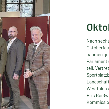
desverbandes Garten-, Landschafts- und Sportplatzbau 
Landschafts- und Sportplatzbau e. V. (BGL) formuliert 
Okto
dsfreundliche Wirtschaftspolitik, schnellen Bürokrati
 Zugang von internationalen Arbeits- und Fachkräften 
Nach sechs
Oktoberfes
nahmen gel
Parlament 
teil. Vert
Sportplatzb
Landschaft
Westfalen 
Eric Beißw
Kommission