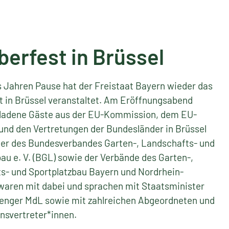
e. V. (BGL).
Mehr...
in seinem neuen Positionspapier an die
berfest in Brüssel
eabbau, Kurshalten beim Ausbau der grün-blauen
zum deutschen Arbeitsmarkt.
Mehr...
 Jahren Pause hat der Freistaat Bayern wieder das
t in Brüssel veranstaltet. Am Eröffnungsabend
adene Gäste aus der EU-Kommission, dem EU-
und den Vertretungen der Bundesländer in Brüssel
reter des Bundesverbandes Garten-, Landschafts- und
au e. V. (BGL) sowie der Verbände des Garten-,
s- und Sportplatzbau Bayern und Nordrhein-
waren mit dabei und sprachen mit Staatsminister
enger MdL sowie mit zahlreichen Abgeordneten und
svertreter*innen.