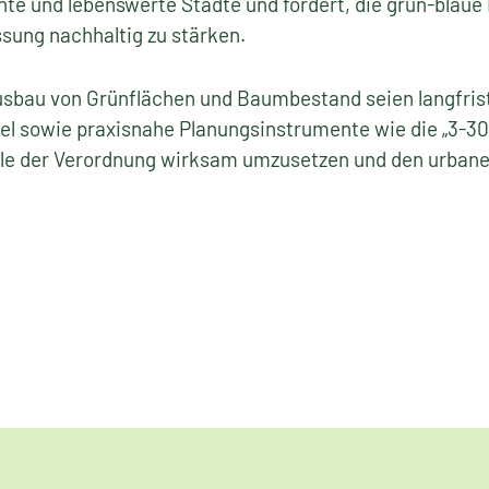
te und lebenswerte Städte und fordert, die grün-blaue I
sung nachhaltig zu stärken.
sbau von Grünflächen und Baumbestand seien langfrist
el sowie praxisnahe Planungsinstrumente wie die „3-3
ele der Verordnung wirksam umzusetzen und den urban