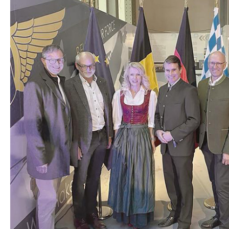
stehen“, fordert Thomas Banzhaf, Präsident des Bun
31.1.2025 Bad Honnef.
- Der Bundesverband Garten-, 
Bundesregierung klare Forderungen: eine mittelstan
Infrastruktur in den Städten und einen einfacheren