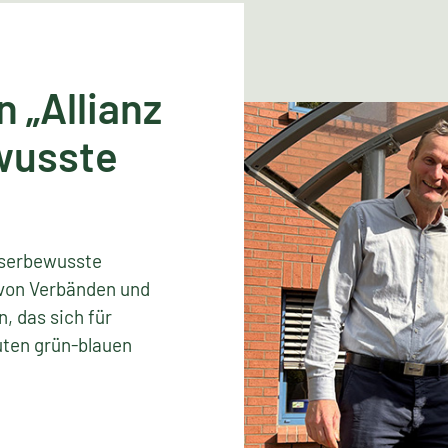
n „Allianz
wusste
asserbewusste
 von Verbänden und
, das sich für
uten grün-blauen