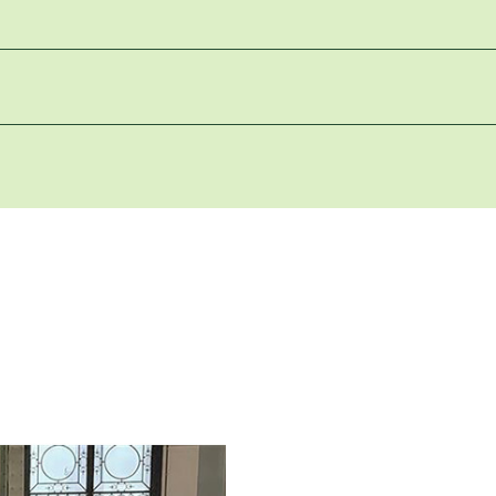
, Landschafts- und Sportplatzbau e. V. (BGL) begrüßt 
vertrag vereinbarte Sanierungsförderung kommunaler 
üne Infrastruktur stärken – Klimawandelfolgen abmilder
rbände der „Initiative Grün“ - BGL, BdB, bdla und ZV
n, dass Klimaanpassung und natürlicher Klimaschutz mi
Infrastruktur spielen müssen.
ahl startete die BGL-Initiative „Grün in die Stadt“ m
n Städten. „Grün-blaue Stadtentwicklung muss auch für