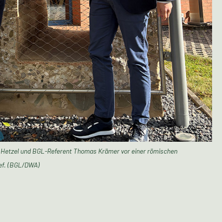
 Hetzel und BGL-Referent Thomas Krämer vor einer römischen
ef. (BGL/DWA)