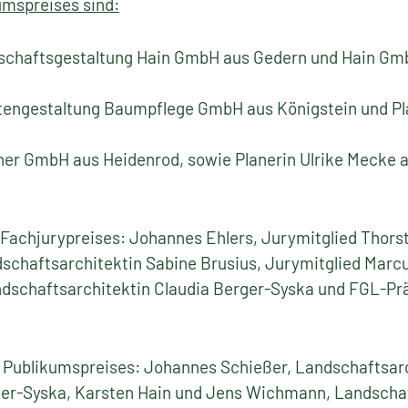
umspreises sind:
ndschaftsgestaltung Hain GmbH aus Gedern und Hain Gm
tengestaltung Baumpflege GmbH aus Königstein und Pl
tner GmbH aus Heidenrod, sowie Planerin Ulrike Mecke
s Fachjurypreises: Johannes Ehlers, Jurymitglied Tho
schaftsarchitektin Sabine Brusius, Jurymitglied Marcu
schaftsarchitektin Claudia Berger-Syska und FGL-Pr
s Publikumspreises: Johannes Schießer, Landschaftsarc
ger-Syska, Karsten Hain und Jens Wichmann, Landschaf