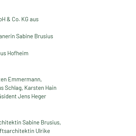
bH & Co. KG aus
anerin Sabine Brusius
 aus Hofheim
rsten Emmermann,
s Schlag, Karsten Hain
äsident Jens Heger
hitektin Sabine Brusius,
tsarchitektin Ulrike