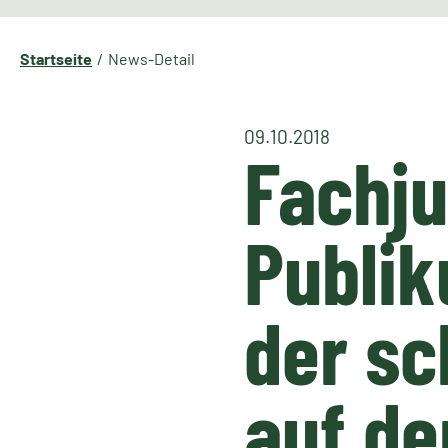
Startseite
News-Detail
09.10.2018
Fachju
Publik
der s
auf d