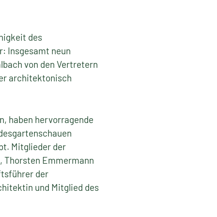
higkeit des
r: Insgesamt neun
lbach von den Vertretern
er architektonisch
en, haben hervorragende
andesgartenschauen
. Mitglieder der
ty), Thorsten Emmermann
tsführer der
itektin und Mitglied des