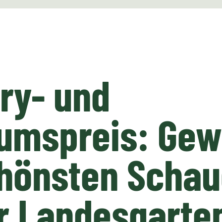
ry- und
umspreis: Gew
chönsten Schau
er Landesgarte