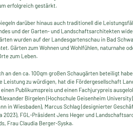
m erfolgreich gestärkt.
geln darüber hinaus auch traditionell die Leistungsfä
ndes und der Garten- und Landschaftsarchitekten wide
ärten wurden auf der Landesgartenschau in Bad Schwa
htet. Gärten zum Wohnen und Wohlfühlen, naturnahe od
Orte zum Leben.
ich an den ca. 100qm großen Schaugärten beteiligt hab
se Leistung zu würdigen, hat die Fördergesellschaft L
inen Publikumspreis und einen Fachjurypreis ausgelobt
. Alexander Birgelen (Hochschule Geisenheim Universi
 in Wiesbaden), Marcus Schlag (designierter Geschäf
 2023), FGL-Präsident Jens Heger und Landschaftsarch
ds, Frau Claudia Berger-Syska.