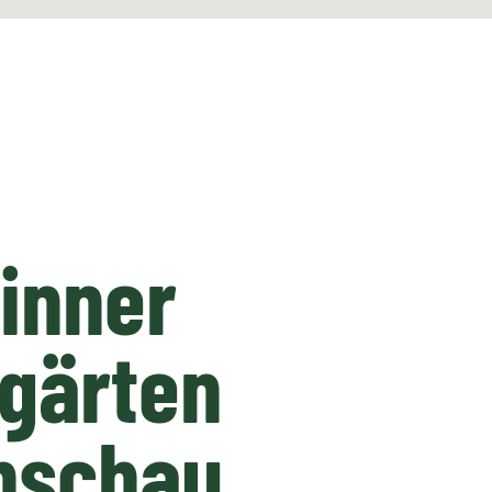
inner
gärten
nschau