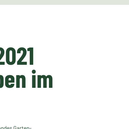
2021
ben im
andes Garten-,