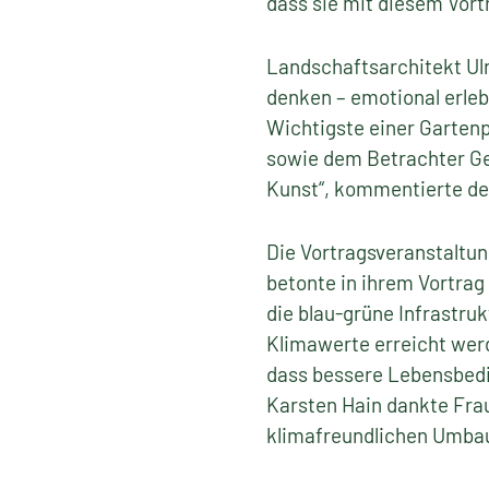
dass sie mit diesem Vor
Landschaftsarchitekt Ulr
denken – emotional erle
Wichtigste einer Garten
sowie dem Betrachter Ges
Kunst“, kommentierte der
Die Vortragsveranstaltu
betonte in ihrem Vortrag
die blau-grüne Infrastru
Klimawerte erreicht werd
dass bessere Lebensbedi
Karsten Hain dankte Frau
klimafreundlichen Umbau 