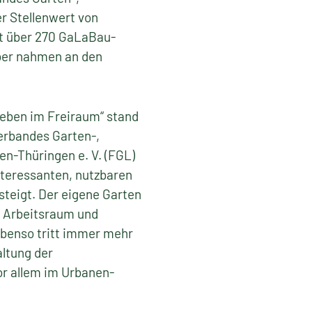
r Stellenwert von
mt über 270 GaLaBau-
ber nahmen an den
eben im Freiraum“ stand
erbandes Garten-,
n-Thüringen e. V. (FGL)
nteressanten, nutzbaren
teigt. Der eigene Garten
, Arbeitsraum und
benso tritt immer mehr
ltung der
or allem im Urbanen-