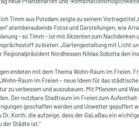
trag neue Pflanzenarten und -kombinationsmöglichkeit
ich Timm aus Potsdam zeigte zu seinem Vortragstitel 
ben“ atemberaubende Fotos und Darstellungen, wie Ar
planung - so Timm - ist mit Akzenten zum Nachdenken 
prächsstoff zu bieten. „Gartengestaltung mit Licht un
 Regionalpräsident Nordhessen Niklas Sobotta den ins
ngen endeten mit dem Thema Wohn-Raum im Freien. Frau
 „Wohn-Raum im Freien – neue Ideen für das städtische G
ktur zu verbessen und auszubauen. Mit Pflanzen und W
en. Der nutzbare Stadtraum im Freien zum Aufenthalt u
ngungen geschaffen werden und Unwetter gepuffert wi
 Dr. Korth, die aufzeige, dass der GaLaBau ein wichtig
der Städte ist.“