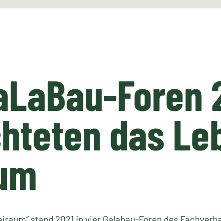
aLaBau-Foren 
hteten das Le
aum
iraum“ stand 2021 in vier Galabau-Foren des Fachverb