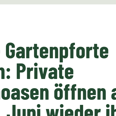
 Gartenpforte
: Private
oasen öffnen a
. Juni wieder i