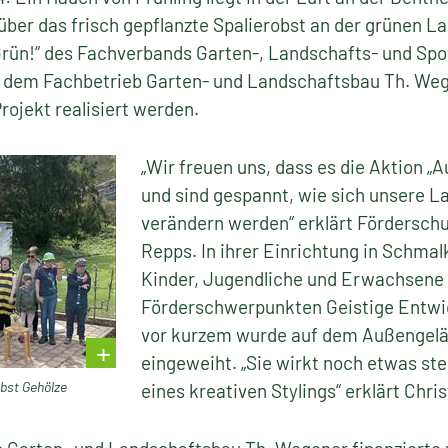
ber das frisch gepflanzte Spalierobst an der grünen La
Grün!“ des Fachverbands Garten-, Landschafts- und Spo
nd dem Fachbetrieb Garten- und Landschaftsbau Th. We
rojekt realisiert werden.
„Wir freuen uns, dass es die Aktion „A
und sind gespannt, wie sich unsere 
verändern werden“ erklärt Förderschul
Repps. In ihrer Einrichtung in Schmal
Kinder, Jugendliche und Erwachsene
Förderschwerpunkten Geistige Entwi
vor kurzem wurde auf dem Außengelä
eingeweiht. „Sie wirkt noch etwas ste
Obst Gehölze
eines kreativen Stylings“ erklärt Chri