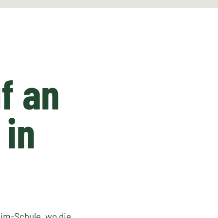
f an
 in
eim-Schule, wo die