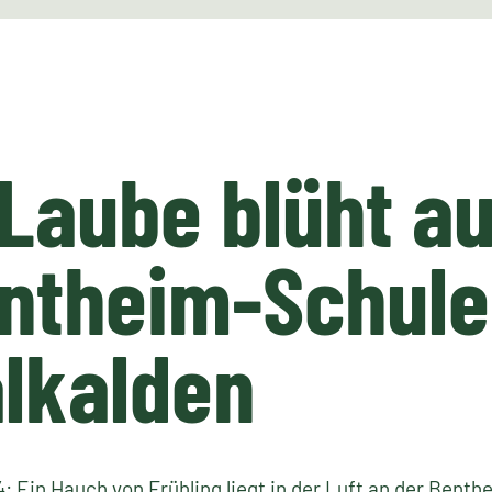
Laube blüht au
ntheim-Schule
lkalden
: Ein Hauch von Frühling liegt in der Luft an der Benth