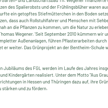
 Garten- und Landschaftsbau Th. Wegener finanzierte u
anzen des Spalierobsts und der Frühlingsblüher waren au
urfte ein getopftes Stiefmütterchen in den Boden setzen
zen, dass auch Rollstuhlfahrer und Menschen mit Sehb
nah an die Pflanzen zu kommen, um die Natur zu erleben
Thomas Wegener. 'Seit September 2010 kümmern wir un
mpletter Außenanlagen, führen Pflasterarbeiten durch
t er weiter. Das Grünprojekt an der Bentheim-Schule war
gen Jubiläums des FGL werden im Laufe des Jahres insg
und Kindergärten realisiert. Unter dem Motto "Aus Grau 
ichtungen in Hessen und Thüringen dazu auf, ihre Grün
 stärken und zu fördern.